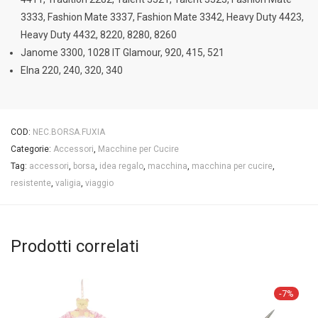
3333, Fashion Mate 3337, Fashion Mate 3342, Heavy Duty 4423,
Heavy Duty 4432, 8220, 8280, 8260
Janome 3300, 1028 IT Glamour, 920, 415, 521
Elna 220, 240, 320, 340
COD:
NEC.BORSA.FUXIA
Categorie:
Accessori
,
Macchine per Cucire
Tag:
accessori
,
borsa
,
idea regalo
,
macchina
,
macchina per cucire
,
resistente
,
valigia
,
viaggio
Prodotti correlati
-
7
%