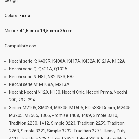
design.
Colore:
Fuxia
Misure:
41,5 cm x 19,5 cm x 35 cm
Compatibile con:
Necchi serie K: K409R, K408A, K417A, K432A, K121A, K132A
Necchi serie Q: Q421A, Q132A
Necchi serie N: N81, N82, N83, N85
Necchi serie M: M108A, M213A
Necchi: Necchi N120, N130, Necchi Chic, Necchi Prima, Necchi
290, 292, 294.
Singer M2105, SM024, M3305, M1605, HD 6335 Denim, M2405,
M3205, M3505, 1306, Promise 1408, 1409, Simple 3210,
Tradition 2250, 1412, Simple 3223, Tradition 2259, Tradition
2263, Simple 3221, Simple 3232, Tradition 2273, Heavy Duty
4411, Tradition 2282, Talent 3321, Talent 3323, Fashion Mate