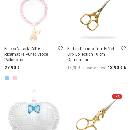
Fiocco Nascita AIDA
Forbici Ricamo Tour Eiffel
Ricamabile Punto Croce
Oro Collection 10 cm
Palloncino
Optima Line
27,90
€
13,90
€
la
14,90
€
la confezione
-
7
%