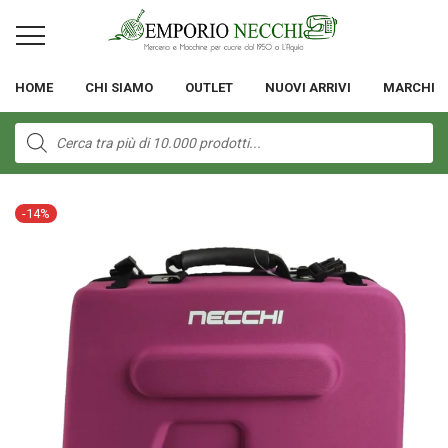
HOME
CHI SIAMO
OUTLET
NUOVI ARRIVI
MARCHI
Products
search
-
14
%