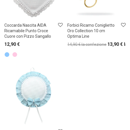
Coccarda Nascita AIDA
Forbici Ricamo Coniglietto
Ricamabile Punto Croce
Oro Collection 10 cm
Cuore con Pizzo Sangallo
Optima Line
12,90
€
13,90
€
la
14,90
€
la confezione