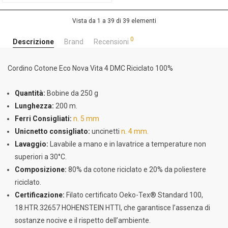
Vista da 1 a 39 di 39 elementi
0
Descrizione
Brand
Recensioni
Cordino Cotone Eco Nova Vita 4 DMC Riciclato 100%
Quantità:
Bobine da 250 g
Lunghezza:
200 m.
Ferri Consigliati:
n. 5 mm
Unicnetto consigliato:
uncinetti
n. 4 mm.
Lavaggio:
Lavabile a mano e in lavatrice a temperature non
superiori a 30°C.
Composizione:
80% da cotone riciclato e 20% da poliestere
riciclato.
Certificazione:
Filato certificato Oeko-Tex® Standard 100,
18.HTR.32657 HOHENSTEIN HTTI, che garantisce l’assenza di
sostanze nocive e il rispetto dell’ambiente.