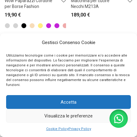
Wow Paparazzi Cordone
Macchina per cucire
per Borse Fashion
Necchi M213A
19,90
€
189,00
€
Gestisci Consenso Cookie
-
13
%
Utilizziamo tecnologie come i cookie per memorizzare e/o accedere alle
informazioni del dispositivo. Lo facciamo per migliorare l'esperienza di
navigazione e per mostrare annunci personalizzati. Il consenso a queste
tecnologie ci consentirà di elaborare dati quali il comportamento di
navigazione o gli ID univoci su questo sito. Il mancato consenso o la revoca
del consenso possono influire negativamente su alcune caratteristiche e
funzioni.
Accetta
Rafia Naturale Adriafil
Lana Pura Sesia Nordica
Pura Cellulosa
100% Merino irrestringibile
Visualizza le preferenze
3,90
€
7,90
€
6,20
€
–
0
Cookie Policy
Privacy Policy