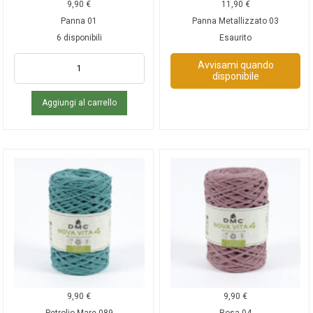
9,90
€
11,90
€
Panna 01
Panna Metallizzato 03
6 disponibili
Esaurito
Avvisami quando
disponibile
Aggiungi al carrello
9,90
€
9,90
€
Petrolio Mare 089
Rosa 04