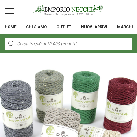
HOME
CHI SIAMO
OUTLET
NUOVI ARRIVI
MARCHI
Products
search