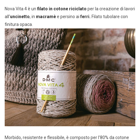
Nova Vita 4 è un
filato in cotone riciclato
per la creazione di lavori
all’
uncinetto
, in
macramè
e persino ai
ferri.
Filato tubolare con
finitura opaca.
Morbido, resistente e flessibile, è composto per l’80% da cotone