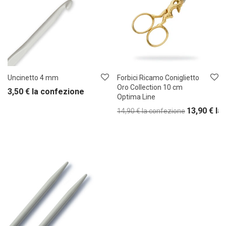
Uncinetto 4 mm
Forbici Ricamo Coniglietto
Oro Collection 10 cm
3,50
€
la confezione
Optima Line
13,90
€
la
14,90
€
la confezione