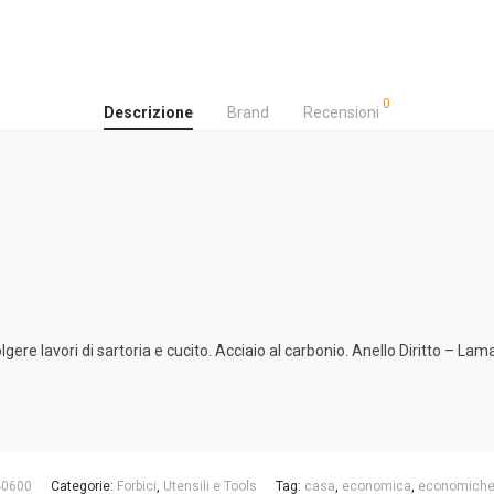
0
Descrizione
Brand
Recensioni
lgere lavori di sartoria e cucito. Acciaio al carbonio. Anello Diritto – Lam
40600
Categorie:
Forbici
,
Utensili e Tools
Tag:
casa
,
economica
,
economich