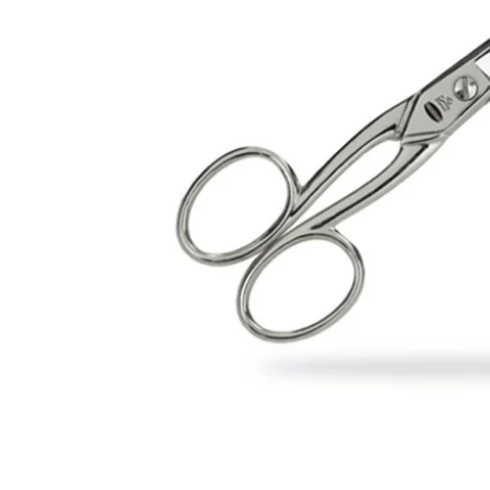
Open submenu (Ricamo)
Ricamo
Open submenu (Tessuti)
Tessuti
Open submenu (Toppe e Applicazioni)
Toppe e Applicazioni
Open submenu (Utensili e Tools)
Utensili e Tools