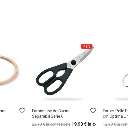
-
13
%
mano
Forbici Inox da Cucina
Forbici Pelle 
Separabili Serie 6
cm Optima Li
19,90
€
la confezione
22,90
€
la confezione
12,90
€
la co