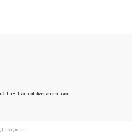
a Retta – disponibili diverse dimensioni.
e
,
forbice
,
multiuso