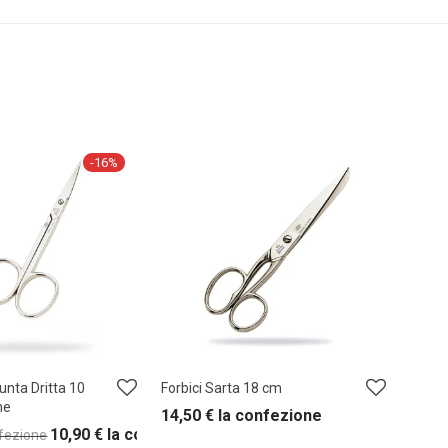
-
16
%
Punta Dritta 10
Forbici Sarta 18 cm
ne
14,50
€
la confezione
10,90
€
la confezione
nfezione