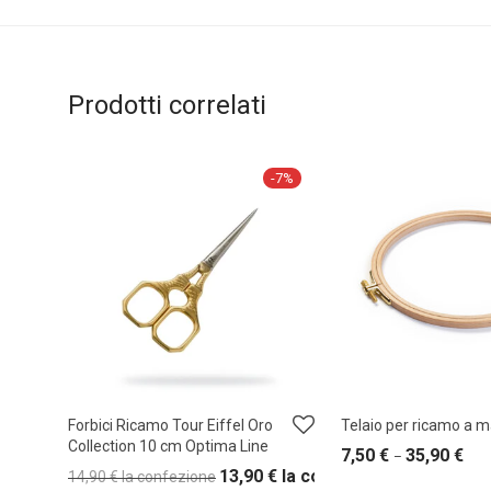
Prodotti correlati
-
7
%
Forbici Ricamo Tour Eiffel Oro
Telaio per ricamo a 
Collection 10 cm Optima Line
7,50
€
35,90
€
–
13,90
€
la confezione
14,90
€
la confezione