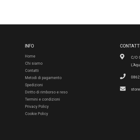
INFO
CONTATT
Home
C/O G
Chi siamo
L’Aqu
Contatti
0862
Metodi di pagamento
Spedizioni
stor
Diritto di rimborso e reso
Termini e condizioni
Privacy Policy
Cookie Policy