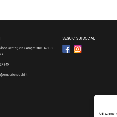
I
SEGUICI SUI SOCIAL
lobo Center, Via Saragat snc - 67100
ila
27345
e@emporionecchi.it
Utilizziamo 