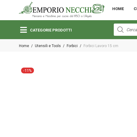
MENU
HOME
C
Open submenu (Bambini)
Bambini
Products
search
CATEGORIE PRODOTTI
Open submenu (Lane e Cotoni)
Home
/
Utensili e Tools
/
Forbici
/
Forbici Lavoro 15 cm
Lane e Cotoni
Open submenu (Macchine per Cucire)
-
11
%
Macchine per Cucire
Open submenu (Merceria)
Merceria
Open submenu (Pizzi e Passamanerie)
Pizzi e Passamanerie