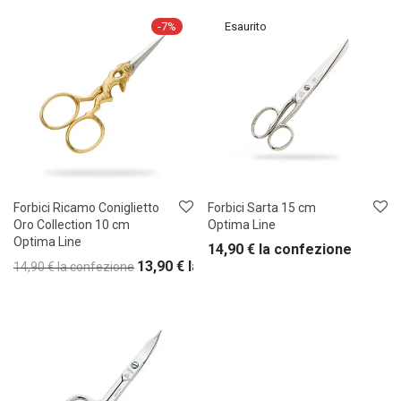
-
7
%
Forbici Ricamo Coniglietto
Forbici Sarta 15 cm
Oro Collection 10 cm
Optima Line
Optima Line
14,90
€
la confezione
13,90
€
la confezione
14,90
€
la confezione