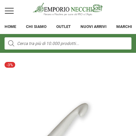
HOME
CHI SIAMO
OUTLET
NUOVI ARRIVI
MARCHI
Products
search
-
3
%