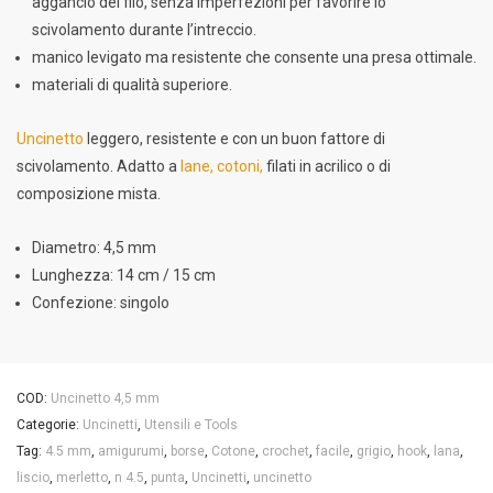
aggancio del filo, senza imperfezioni per favorire lo
scivolamento durante l’intreccio.
manico levigato ma resistente che consente una presa ottimale.
materiali di qualità superiore.
Uncinetto
leggero, resistente e con un buon fattore di
scivolamento. Adatto a
lane, cotoni,
filati in acrilico o di
composizione mista.
Diametro: 4,5 mm
Lunghezza: 14 cm / 15 cm
Confezione: singolo
COD:
Uncinetto 4,5 mm
Categorie:
Uncinetti
,
Utensili e Tools
Tag:
4.5 mm
,
amigurumi
,
borse
,
Cotone
,
crochet
,
facile
,
grigio
,
hook
,
lana
,
liscio
,
merletto
,
n 4.5
,
punta
,
Uncinetti
,
uncinetto