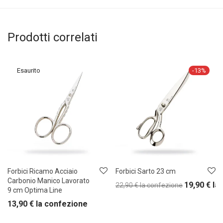
Prodotti correlati
-
13
%
Forbici Ricamo Acciaio
Forbici Sarto 23 cm
Carbonio Manico Lavorato
19,90
€
la
22,90
€
la confezione
9 cm Optima Line
13,90
€
la confezione