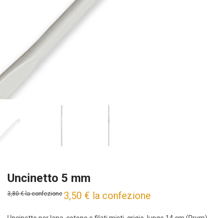
Uncinetto 5 mm
3,50
€
la confezione
3,80
€
la confezione
Uncinetto per lana, cotone e filati misti, grigio, lungo 14 cm (Prym)