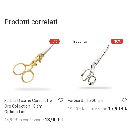
Prodotti correlati
-
7
%
-
10
%
Forbici Ricamo Coniglietto
Forbici Sarto 20 cm
Oro Collection 10 cm
17,90
€
la
19,90
€
la confezione
Optima Line
13,90
€
la confezione
14,90
€
la confezione