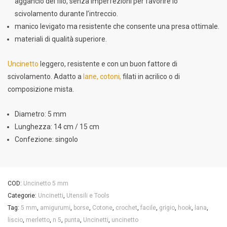
aggancio del filo, senza imperfezioni per favorire lo
scivolamento durante l’intreccio.
manico levigato ma resistente che consente una presa ottimale.
materiali di qualità superiore.
Uncinetto
leggero, resistente e con un buon fattore di
scivolamento. Adatto a
lane, cotoni,
filati in acrilico o di
composizione mista.
Diametro: 5 mm
Lunghezza: 14 cm / 15 cm
Confezione: singolo
COD:
Uncinetto 5 mm
Categorie:
Uncinetti
,
Utensili e Tools
Tag:
5 mm
,
amigurumi
,
borse
,
Cotone
,
crochet
,
facile
,
grigio
,
hook
,
lana
,
liscio
,
merletto
,
n 5
,
punta
,
Uncinetti
,
uncinetto