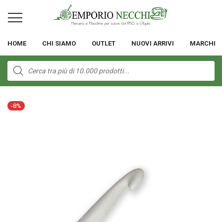
HOME
CHI SIAMO
OUTLET
NUOVI ARRIVI
MARCHI
Products
search
-
8
%