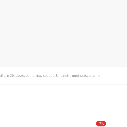
etto
,
n 20
,
pizzo
,
punta fina
,
spesso
,
Uncinetti
,
uncinetto
,
uncino
-
7
%