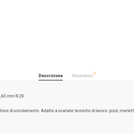
0
Descrizione
Recensioni
 0,60 mm N 20
tore di scivolamento. Adatto a svariate tecniche di lavoro: pizzi, merletti