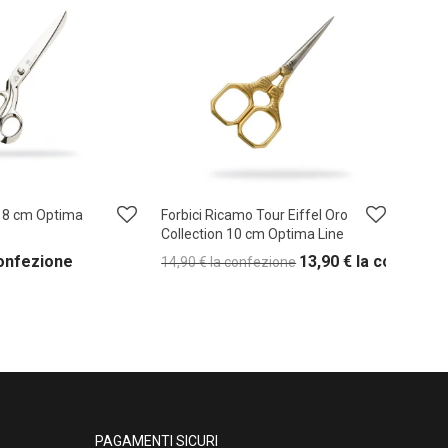
 18 cm Optima
Forbici Ricamo Tour Eiffel Oro
Collection 10 cm Optima Line
confezione
13,90
€
la confezio
14,90
€
la confezione
PAGAMENTI SICURI