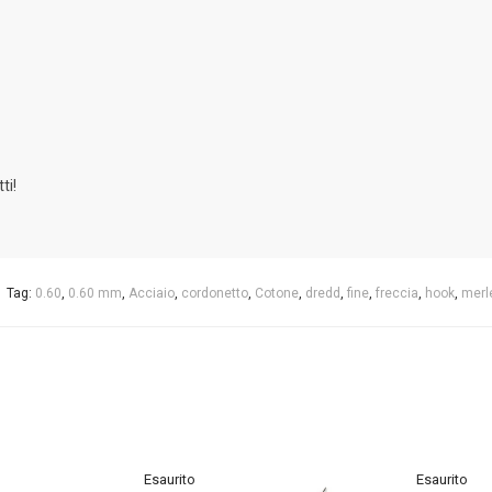
ti!
Tag:
0.60
,
0.60 mm
,
Acciaio
,
cordonetto
,
Cotone
,
dredd
,
fine
,
freccia
,
hook
,
merl