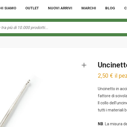
HI SIAMO
OUTLET
NUOVI ARRIVI
MARCHI
BLOG
C
Uncinett
2,50
€
il p
Uncinetto in acc
fattore di scivol
Il collo dell’unc
tutti i materiali b
NB
. La misura de