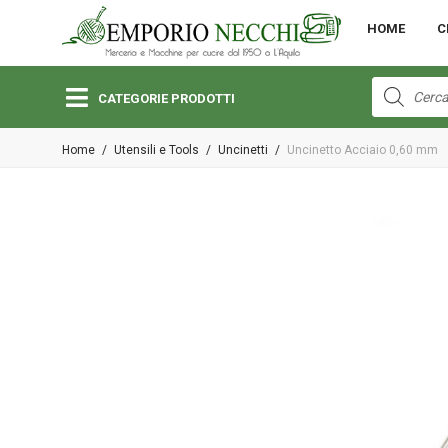
MENU
HOME
C
Open submenu (Bambini)
Bambini
Products
search
CATEGORIE PRODOTTI
Open submenu (Lane e Cotoni)
Home
/
Utensili e Tools
/
Uncinetti
/
Uncinetto Acciaio 0,60 mm
Lane e Cotoni
Open submenu (Macchine per Cucire)
Macchine per Cucire
Open submenu (Merceria)
Merceria
Open submenu (Pizzi e Passamanerie)
Pizzi e Passamanerie