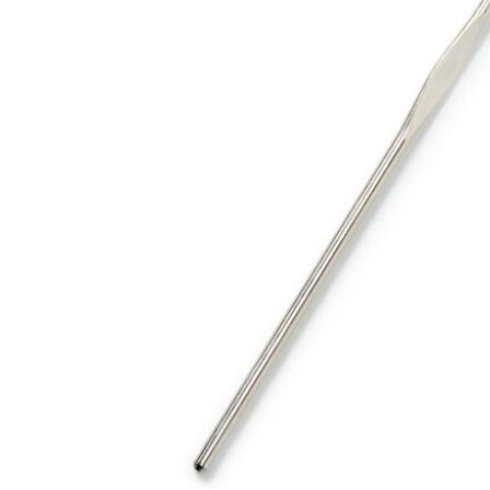
Open submenu (Ricamo)
Ricamo
Open submenu (Tessuti)
Tessuti
Open submenu (Toppe e Applicazioni)
Toppe e Applicazioni
Open submenu (Utensili e Tools)
Utensili e Tools