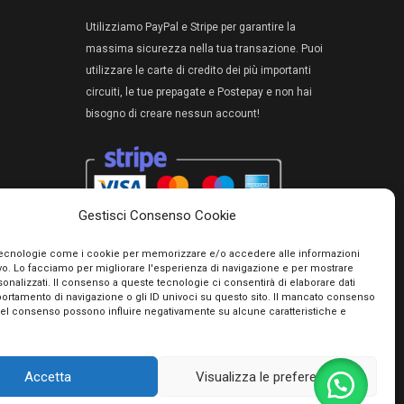
Utilizziamo PayPal e Stripe per garantire la
massima sicurezza nella tua transazione. Puoi
utilizzare le carte di credito dei più importanti
circuiti, le tue prepagate e Postepay e non hai
bisogno di creare nessun account!
Gestisci Consenso Cookie
tecnologie come i cookie per memorizzare e/o accedere alle informazioni
ivo. Lo facciamo per migliorare l'esperienza di navigazione e per mostrare
onalizzati. Il consenso a queste tecnologie ci consentirà di elaborare dati
portamento di navigazione o gli ID univoci su questo sito. Il mancato consenso
del consenso possono influire negativamente su alcune caratteristiche e
rmini e condizioni
Accetta
Visualizza le preferenze
io Giacinto - P.IVA 01482050661