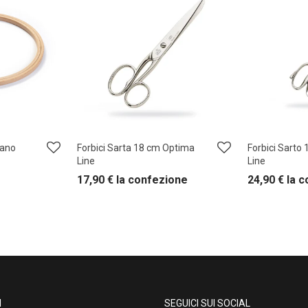
mano
Forbici Sarta 18 cm Optima
Forbici Sarto
Line
Line
17,90
€
la confezione
24,90
€
la 
I
SEGUICI SUI SOCIAL