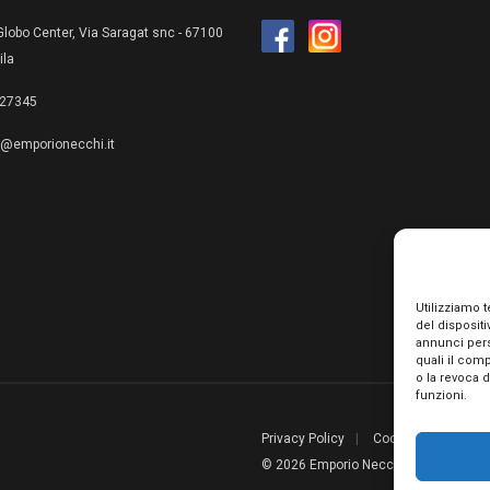
lobo Center, Via Saragat snc - 67100
ila
27345
e@emporionecchi.it
Utilizziamo 
del disposit
annunci pers
quali il com
o la revoca 
funzioni.
Privacy Policy
Cookie Policy
Te
© 2026 Emporio Necchi di Mascianton