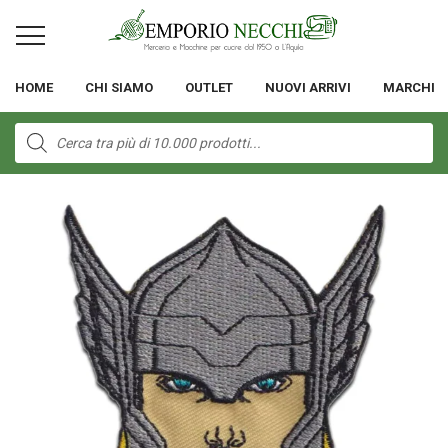
HOME
CHI SIAMO
OUTLET
NUOVI ARRIVI
MARCHI
Products
search