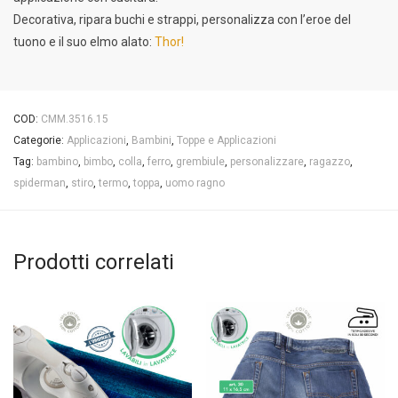
Decorativa, ripara buchi e strappi, personalizza con l’eroe del
tuono e il suo elmo alato:
Thor!
COD:
CMM.3516.15
Categorie:
Applicazioni
,
Bambini
,
Toppe e Applicazioni
Tag:
bambino
,
bimbo
,
colla
,
ferro
,
grembiule
,
personalizzare
,
ragazzo
,
spiderman
,
stiro
,
termo
,
toppa
,
uomo ragno
Prodotti correlati