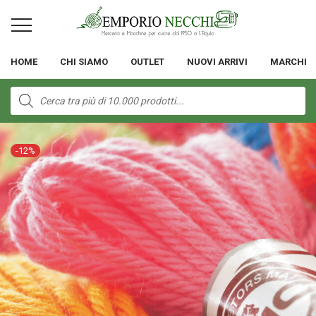
HOME
CHI SIAMO
OUTLET
NUOVI ARRIVI
MARCHI
Products
search
-
12
%