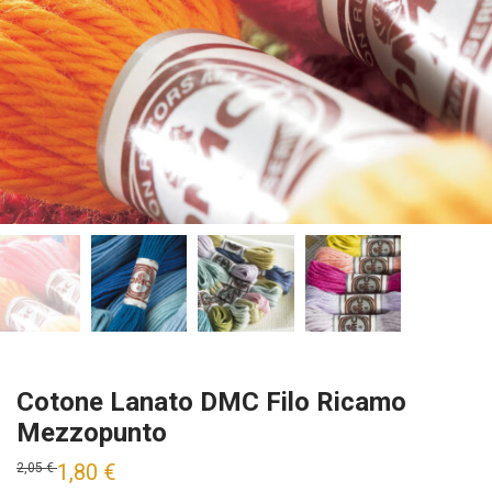
Cotone Lanato DMC Filo Ricamo
Mezzopunto
1,80
€
2,05
€