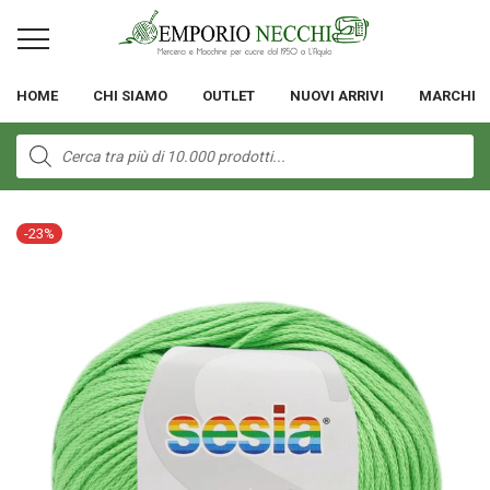
HOME
CHI SIAMO
OUTLET
NUOVI ARRIVI
MARCHI
Products
search
-
23
%