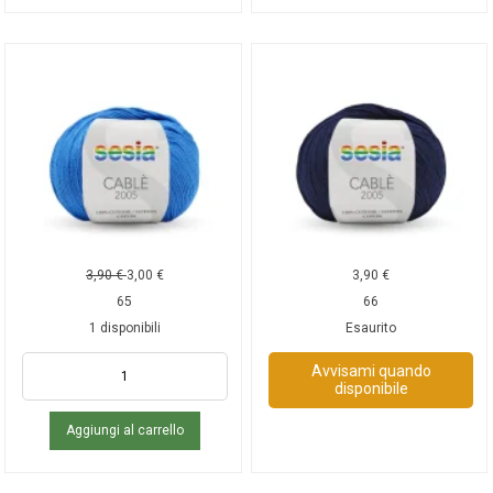
3,90
€
3,00
€
3,90
€
65
66
1 disponibili
Esaurito
Avvisami quando
disponibile
Aggiungi al carrello