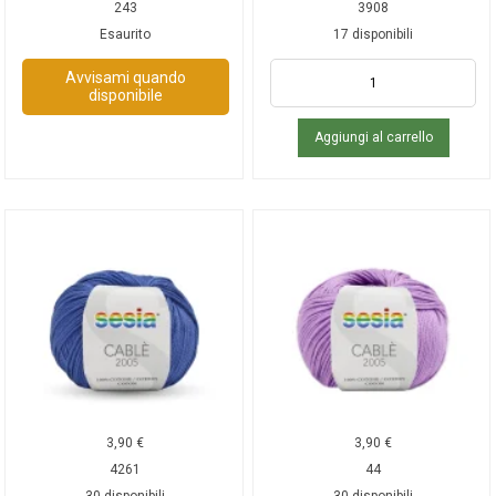
243
3908
Esaurito
17 disponibili
Avvisami quando
disponibile
Aggiungi al carrello
3,90
€
3,90
€
4261
44