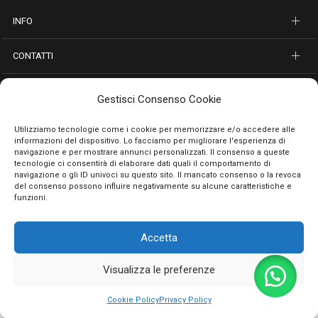
INFO
CONTATTI
SEGUICI SUI SOCIAL
Gestisci Consenso Cookie
PAGAMENTI SICURI
Utilizziamo tecnologie come i cookie per memorizzare e/o accedere alle
informazioni del dispositivo. Lo facciamo per migliorare l'esperienza di
navigazione e per mostrare annunci personalizzati. Il consenso a queste
tecnologie ci consentirà di elaborare dati quali il comportamento di
navigazione o gli ID univoci su questo sito. Il mancato consenso o la revoca
del consenso possono influire negativamente su alcune caratteristiche e
funzioni.
Accetta
Privacy Policy
Cookie Policy
Termini e condizioni
© 2026 Emporio Necchi di Masciantonio Giacinto - P.IVA 01482050661
Visualizza le preferenze
0
Cookie Policy
Privacy Policy